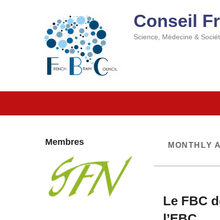
Conseil F
Science, Médecine & Socié
Primary
Skip
Skip
menu
to
to
primary
secondary
content
content
Membres
MONTHLY 
Le FBC d
l’EBC