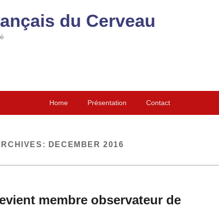
rançais du Cerveau
té
Home
Présentation
Contact
ARCHIVES:
DECEMBER 2016
evient membre observateur de